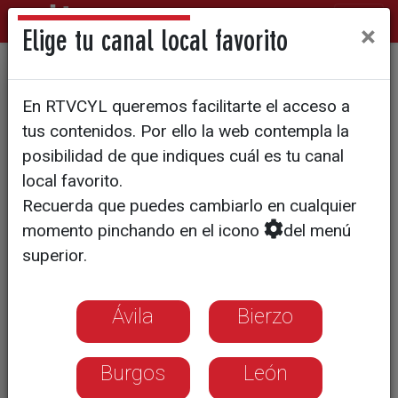
×
Elige tu canal local favorito
Lecturas que financian
En RTVCYL queremos facilitarte el acceso a
proyectos sociales
tus contenidos. Por ello la web contempla la
posibilidad de que indiques cuál es tu canal
local favorito.
Recuerda que puedes cambiarlo en cualquier
momento pinchando en el icono
del menú
superior.
Ávila
Bierzo
Burgos
León