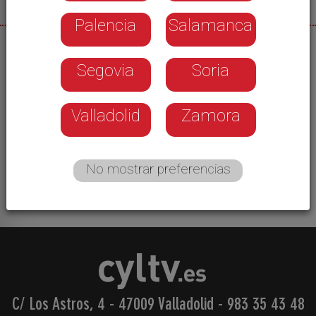
Palencia
Salamanca
26/05/2026
Segovia
Soria
Los libros, pese al gran valor cultural que tienen,
muchas veces quedan olvidados cuando
terminamos de leerlos. Hoy visitamos una librería
Valladolid
Zamora
que, además de darles una segunda oportunidad,
invierte sus ventas en proyectos para personas
en riesgo de exclusión social.
No mostrar preferencias
C/ Los Astros, 4 - 47009 Valladolid
-
983 35 43 48