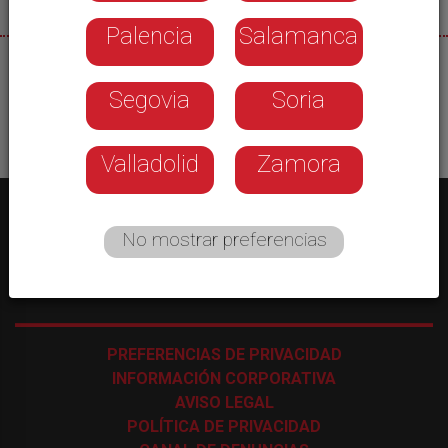
Palencia
Salamanca
09/08/2026
Segovia
Soria
Valladolid
Zamora
No mostrar preferencias
C/ Los Astros, 4 - 47009 Valladolid
-
983 35 43 48
PREFERENCIAS DE PRIVACIDAD
INFORMACIÓN CORPORATIVA
AVISO LEGAL
POLÍTICA DE PRIVACIDAD