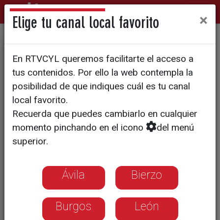
×
Elige tu canal local favorito
UPL pedirá a las Cortes votar
En RTVCYL queremos facilitarte el acceso a
la creación de una autonomía
tus contenidos. Por ello la web contempla la
con León, Zamora y
posibilidad de que indiques cuál es tu canal
local favorito.
Salamanca
Recuerda que puedes cambiarlo en cualquier
momento pinchando en el icono
del menú
superior.
Ávila
Bierzo
Burgos
León