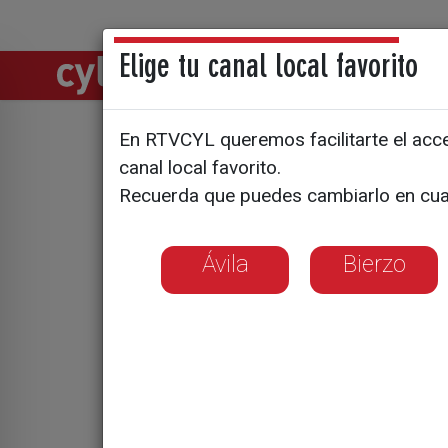
Elige tu canal local favorito
Directos
Notic
En RTVCYL queremos facilitarte el acces
Valladolid
canal local favorito.
Recuerda que puedes cambiarlo en cua
dedicada 
Ávila
Bierzo