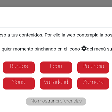
ias
Programas
Guía TV
La 8
El Tiempo
Corporativo
o a tus contenidos. Por ello la web contempla la posi
 acoge una residencia int
lquier momento pinchando en el icono
del menú su
a las mascaradas
Burgos
León
Palencia
Soria
Valladolid
Zamora
No mostrar preferencias