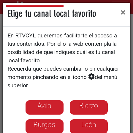
×
Elige tu canal local favorito
La hostelería ofrece cien
En RTVCYL queremos facilitarte el acceso a
empleos por la vía rápida
tus contenidos. Por ello la web contempla la
posibilidad de que indiques cuál es tu canal
local favorito.
Recuerda que puedes cambiarlo en cualquier
momento pinchando en el icono
del menú
superior.
Ávila
Bierzo
Burgos
León