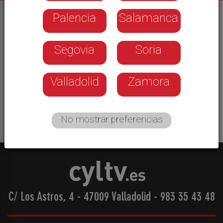
Palencia
Salamanca
03/06/2026
Cinco atletas del Club Ecosport han competido en
Segovia
Soria
el Meeting Paralímpico de Basauri. Uno de los
eventos más relevantes del panorama nacional de
esta disciplina. Además, allí también competía,
Valladolid
Zamora
demostrando su nivel, Ander Olaso, que se formó
en la entidad abulense.
No mostrar preferencias
C/ Los Astros, 4 - 47009 Valladolid
-
983 35 43 48