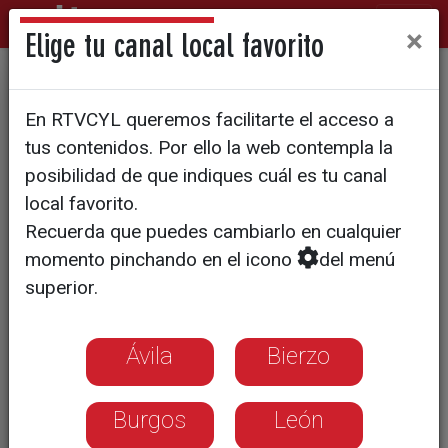
×
Elige tu canal local favorito
El PP llama a la tranquilidad
En RTVCYL queremos facilitarte el acceso a
por la situación financiera del
tus contenidos. Por ello la web contempla la
Ayuntamiento
posibilidad de que indiques cuál es tu canal
local favorito.
Recuerda que puedes cambiarlo en cualquier
momento pinchando en el icono
del menú
superior.
Ávila
Bierzo
Burgos
León