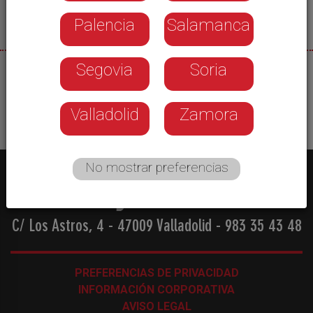
Palencia
Salamanca
Segovia
Soria
25/05/2026
Valladolid
Zamora
No mostrar preferencias
C/ Los Astros, 4 - 47009 Valladolid
-
983 35 43 48
PREFERENCIAS DE PRIVACIDAD
INFORMACIÓN CORPORATIVA
AVISO LEGAL