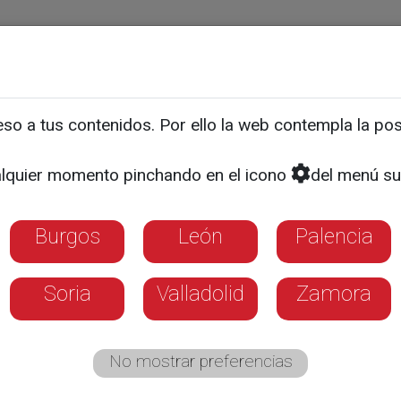
ias
Programas
Guía TV
La 8
El Tiempo
Corporativo
o a tus contenidos. Por ello la web contempla la posi
s MIR ya están instalado
lquier momento pinchando en el icono
del menú su
Burgos
León
Palencia
Soria
Valladolid
Zamora
No mostrar preferencias