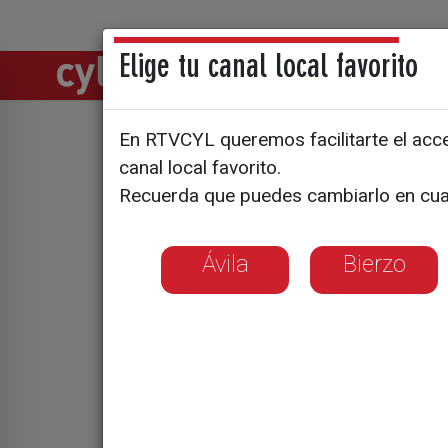
Elige tu canal local favorito
Directos
Notic
En RTVCYL queremos facilitarte el acces
Los nuevo
canal local favorito.
Recuerda que puedes cambiarlo en cua
Ávila
Bierzo