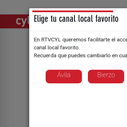
Elige tu canal local favorito
Directos
Notic
En RTVCYL queremos facilitarte el acces
Grana y Or
canal local favorito.
Recuerda que puedes cambiarlo en cua
Ávila
Bierzo