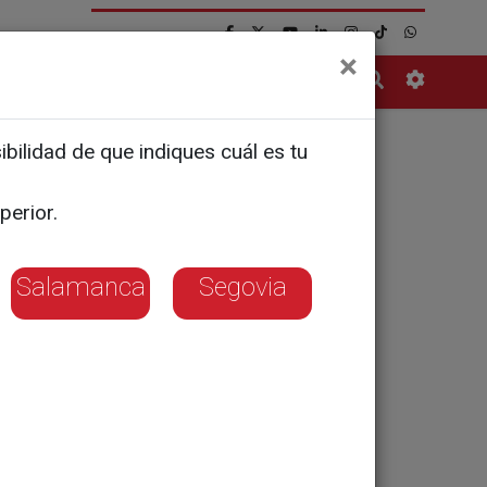
×
Contacto
bilidad de que indiques cuál es tu
rano
perior.
Salamanca
Segovia