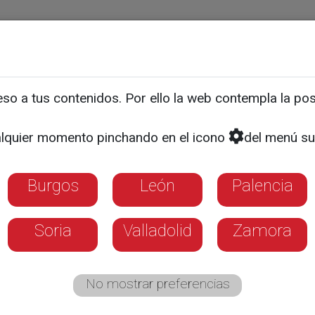
ias
Programas
Guía TV
La 8
El Tiempo
Corporativo
o a tus contenidos. Por ello la web contempla la posi
o - Último especial de ve
lquier momento pinchando en el icono
del menú su
Burgos
León
Palencia
Soria
Valladolid
Zamora
No mostrar preferencias