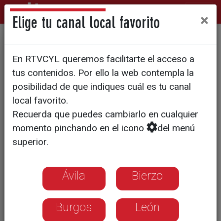
×
Elige tu canal local favorito
El PSOE teme que se pierdan
En RTVCYL queremos facilitarte el acceso a
más fondos europeos
tus contenidos. Por ello la web contempla la
posibilidad de que indiques cuál es tu canal
local favorito.
Recuerda que puedes cambiarlo en cualquier
momento pinchando en el icono
del menú
superior.
Ávila
Bierzo
Burgos
León