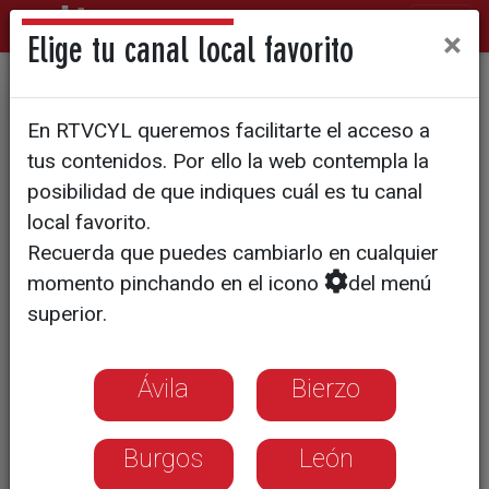
×
Elige tu canal local favorito
Los propietarios de pisos
En RTVCYL queremos facilitarte el acceso a
turísticos denuncian la
tus contenidos. Por ello la web contempla la
incertidumbre generada por
posibilidad de que indiques cuál es tu canal
local favorito.
el TSJ
Recuerda que puedes cambiarlo en cualquier
momento pinchando en el icono
del menú
superior.
Ávila
Bierzo
Burgos
León