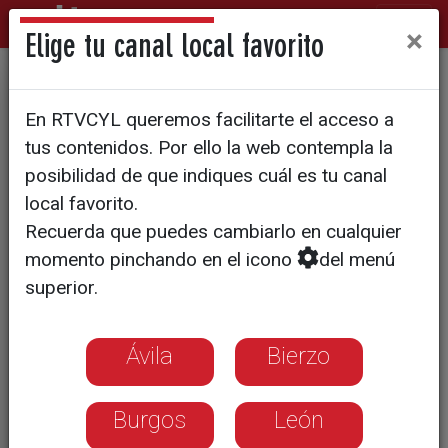
×
Elige tu canal local favorito
La previsión del tiempo para
En RTVCYL queremos facilitarte el acceso a
el fin de semana
tus contenidos. Por ello la web contempla la
posibilidad de que indiques cuál es tu canal
local favorito.
Recuerda que puedes cambiarlo en cualquier
momento pinchando en el icono
del menú
superior.
Ávila
Bierzo
Burgos
León