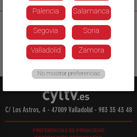
Palencia
Salamanca
29/05/2026
Segovia
Soria
Llega el fin de semana sin grandes cambios en el
tiempo. Nos esperan jornadas soleadas y muy
calurosas, tanto de día como de noche
Valladolid
Zamora
No mostrar preferencias
C/ Los Astros, 4 - 47009 Valladolid
-
983 35 43 48
PREFERENCIAS DE PRIVACIDAD