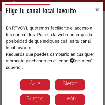
×
Elige tu canal local favorito
Regresa a Zamora Little
En RTVCYL queremos facilitarte el acceso a
Opera el XI Festival
tus contenidos. Por ello la web contempla la
Internacional de Ópera de
posibilidad de que indiques cuál es tu canal
local favorito.
Cámara
Recuerda que puedes cambiarlo en cualquier
momento pinchando en el icono
del menú
superior.
Ávila
Bierzo
Burgos
León