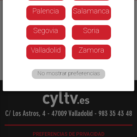
Palencia
Salamanca
07/01/2026
El cantautor Israel López, afincado en La Granja
Segovia
Soria
de San Ildefonso, lanza su primer disco. Un
trabajo en el que se atreve con temas propios,
colaboraciones y hasta con un cambio de
Valladolid
Zamora
nombre. Ivy Ferrer promete, además, gira.
No mostrar preferencias
C/ Los Astros, 4 - 47009 Valladolid
-
983 35 43 48
PREFERENCIAS DE PRIVACIDAD