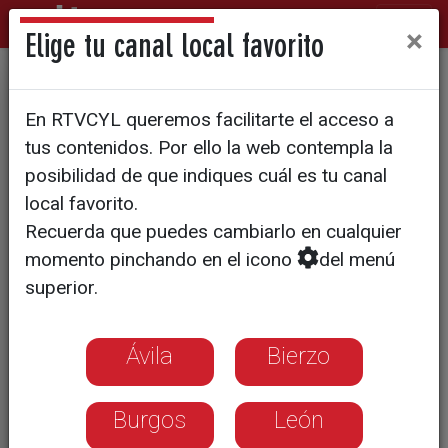
×
Elige tu canal local favorito
El recinto ferial ruge con el
En RTVCYL queremos facilitarte el acceso a
Tire Pro Fest
tus contenidos. Por ello la web contempla la
posibilidad de que indiques cuál es tu canal
local favorito.
Recuerda que puedes cambiarlo en cualquier
momento pinchando en el icono
del menú
superior.
Ávila
Bierzo
Burgos
León