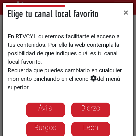
×
Elige tu canal local favorito
El CIC diseña una
En RTVCYL queremos facilitarte el acceso a
herramienta bioinformática
tus contenidos. Por ello la web contempla la
capaz de predecir nuevas
posibilidad de que indiques cuál es tu canal
local favorito.
terapias
Recuerda que puedes cambiarlo en cualquier
momento pinchando en el icono
del menú
superior.
Ávila
Bierzo
Burgos
León