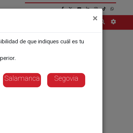
×
Contacto
bilidad de que indiques cuál es tu
egido
perior.
Salamanca
Segovia