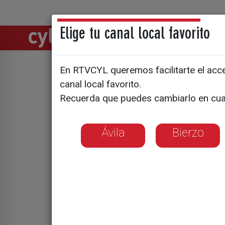
Elige tu canal local favorito
Directos
Notic
En RTVCYL queremos facilitarte el acces
El lobo ya
canal local favorito.
Recuerda que puedes cambiarlo en cua
Ávila
Bierzo