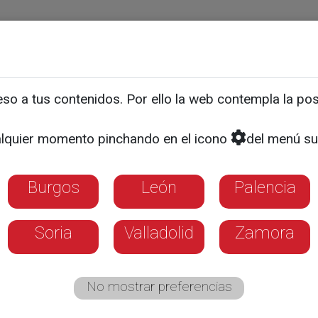
ias
Programas
Guía TV
La 8
El Tiempo
Corporativo
o a tus contenidos. Por ello la web contempla la posi
 no es estrictamente prot
lquier momento pinchando en el icono
del menú su
Burgos
León
Palencia
Soria
Valladolid
Zamora
No mostrar preferencias