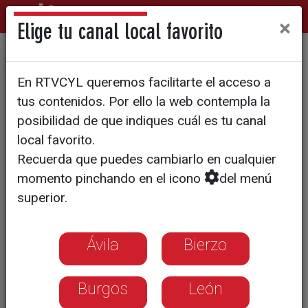
×
Elige tu canal local favorito
Los sindicatos amenazan con
En RTVCYL queremos facilitarte el acceso a
huelga general si los
tus contenidos. Por ello la web contempla la
empleados públicos no
posibilidad de que indiques cuál es tu canal
local favorito.
recuperan poder adquisitivo
Recuerda que puedes cambiarlo en cualquier
momento pinchando en el icono
del menú
superior.
Ávila
Bierzo
Burgos
León