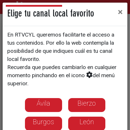
×
Elige tu canal local favorito
743 estudiantes segovianos
En RTVCYL queremos facilitarte el acceso a
dan sus últimos repasos
tus contenidos. Por ello la web contempla la
antes de iniciar la PAU
posibilidad de que indiques cuál es tu canal
local favorito.
Recuerda que puedes cambiarlo en cualquier
momento pinchando en el icono
del menú
superior.
Ávila
Bierzo
Burgos
León