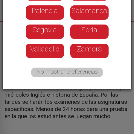
Palencia
Salamanca
Segovia
Soria
10/08/2026
Llega la hora de la verdad para 743 estudiantes
Valladolid
Zamora
segovianos de bachillerato. Mañana comienza la
prueba de acceso a la universidad, con tres
jornadas de exámenes. En Segovia habrá dos
No mostrar preferencias
sedes, ambas en el Campus María Zambrano, las
pruebas comenzarán a las 9 de la mañana, este
martes será el turno para Lengua y Literatura y el
miércoles Inglés e historia de España. Por las
tardes se harán los exámenes de las asignaturas
específicas. Menos de 24 horas para una prueba
en la que los estudiantes se juegan mucho.