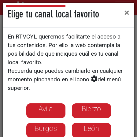
×
Elige tu canal local favorito
Carrera solidaria de los más
En RTVCYL queremos facilitarte el acceso a
pequeños
tus contenidos. Por ello la web contempla la
posibilidad de que indiques cuál es tu canal
local favorito.
Recuerda que puedes cambiarlo en cualquier
momento pinchando en el icono
del menú
superior.
Ávila
Bierzo
Burgos
León