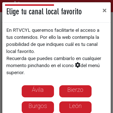
×
Elige tu canal local favorito
Una gran villa romana en
En RTVCYL queremos facilitarte el acceso a
Bernardos
tus contenidos. Por ello la web contempla la
posibilidad de que indiques cuál es tu canal
local favorito.
Recuerda que puedes cambiarlo en cualquier
momento pinchando en el icono
del menú
superior.
Ávila
Bierzo
Burgos
León