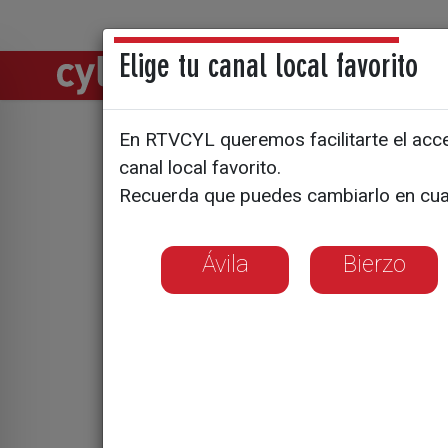
Elige tu canal local favorito
Directos
Notic
En RTVCYL queremos facilitarte el acces
Tres días 
canal local favorito.
Recuerda que puedes cambiarlo en cua
Ávila
Bierzo