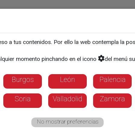
ias
Programas
Guía TV
La 8
El Tiempo
Corporativo
o a tus contenidos. Por ello la web contempla la posi
sin agua potable en Fabe
lquier momento pinchando en el icono
del menú su
Burgos
León
Palencia
Soria
Valladolid
Zamora
No mostrar preferencias