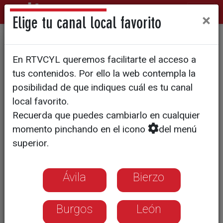
×
Elige tu canal local favorito
El Centro Hispano Japonés
En RTVCYL queremos facilitarte el acceso a
homenajea a Mako Artigas
tus contenidos. Por ello la web contempla la
posibilidad de que indiques cuál es tu canal
local favorito.
Recuerda que puedes cambiarlo en cualquier
momento pinchando en el icono
del menú
superior.
Ávila
Bierzo
Burgos
León