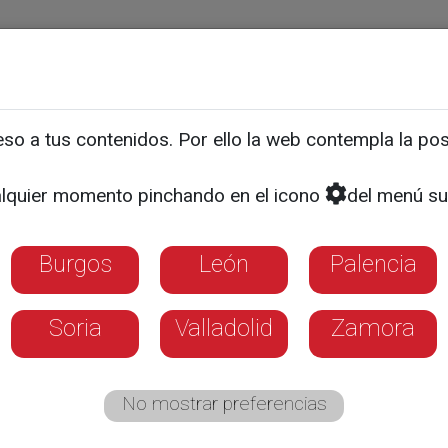
ias
Programas
Guía TV
La 8
El Tiempo
Corporativo
o a tus contenidos. Por ello la web contempla la posi
o - Cristiano Torres
lquier momento pinchando en el icono
del menú su
Burgos
León
Palencia
Soria
Valladolid
Zamora
No mostrar preferencias