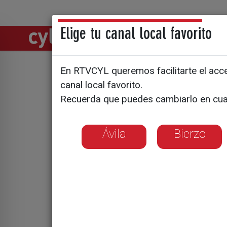
Elige tu canal local favorito
Directos
Notic
En RTVCYL queremos facilitarte el acces
Grana y Or
canal local favorito.
Recuerda que puedes cambiarlo en cua
Ávila
Bierzo