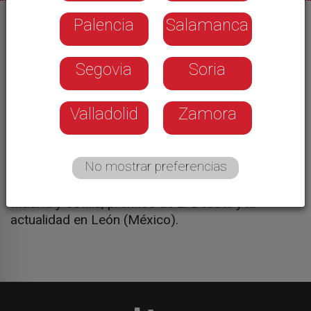
Palencia
Salamanca
16/04/2026
Grana y Oro recibe como invitado al matador de
Segovia
Soria
toros gaditano de nacimiento aunque extremeño
de adopción Ginés Marín. Un torero de enorme
calidad, que ha salido dos veces a hombros de
Valladolid
Zamora
Las Ventas y que este 2026 cumple una década
de alternativa, que tomase en Nimes en 2016 con
Morante de la Puebla de padrino y David Mora de
No mostrar preferencias
testigo. Además, feria de Valdemorillo, galas de
presentación de la feria de San Isidro y de abril en
Madrid y Sevilla, premios de El Debate y la
actualidad en León (México).