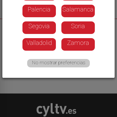
Palencia
Salamanca
Segovia
Soria
13/08/2025
Las buenas noticias llegaban en la mañana del
Valladolid
Zamora
martes a varias localidades porque las
autoridades permitían la vuelta a varios de los
desalojados por el incendio de las Médulas. Solo
No mostrar preferencias
los vecinos de Voces son los que no pueden
regresar .