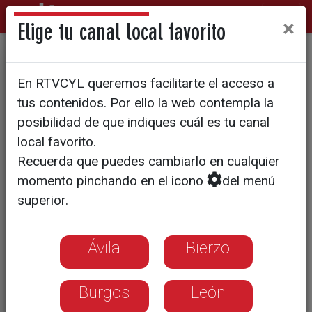
×
Elige tu canal local favorito
Las buenas noticias llegaban
En RTVCYL queremos facilitarte el acceso a
en la mañana del martes a
tus contenidos. Por ello la web contempla la
varias localidades
posibilidad de que indiques cuál es tu canal
local favorito.
Recuerda que puedes cambiarlo en cualquier
momento pinchando en el icono
del menú
superior.
Ávila
Bierzo
Burgos
León