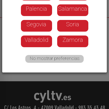
Palencia
Salamanca
Segovia
Soria
06/07/2026
La localidad berciana celebró el sábado el III
Valladolid
Zamora
Encuentro de Acordeonistas, una cita que año
tras año reúne a amantes de este instrumento de
viento llegados de distintos puntos de España e,
No mostrar preferencias
incluso, Portugal.
C/ Los Astros, 4 - 47009 Valladolid
-
983 35 43 48