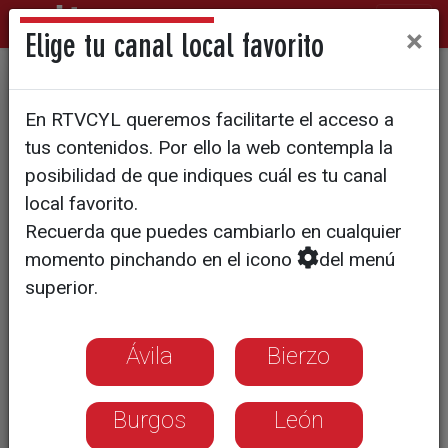
×
Elige tu canal local favorito
El acordeón volvió a sonar
En RTVCYL queremos facilitarte el acceso a
con fuerza en San Pedro
tus contenidos. Por ello la web contempla la
Castañero
posibilidad de que indiques cuál es tu canal
local favorito.
Recuerda que puedes cambiarlo en cualquier
momento pinchando en el icono
del menú
superior.
Ávila
Bierzo
Burgos
León