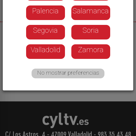
Palencia
Salamanca
Segovia
Soria
28/05/2026
La empresa concesionaria de la gestión vació un
Valladolid
Zamora
depósito para su limpieza. A la espera de reponer
el suministro, el Ayuntamiento llena el depósito
con agua llegada desde Valladolid, lo que palía
No mostrar preferencias
los cortes varias veces al día.
C/ Los Astros, 4 - 47009 Valladolid
-
983 35 43 48