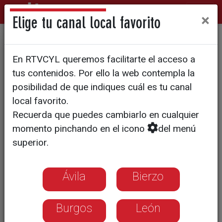
×
Elige tu canal local favorito
Sin agua desde el lunes en la
En RTVCYL queremos facilitarte el acceso a
urbanización El Soto de
tus contenidos. Por ello la web contempla la
Aldeamayor
posibilidad de que indiques cuál es tu canal
local favorito.
Recuerda que puedes cambiarlo en cualquier
momento pinchando en el icono
del menú
superior.
Ávila
Bierzo
Burgos
León