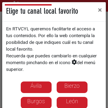
×
Elige tu canal local favorito
Sube el paro en la provincia
En RTVCYL queremos facilitarte el acceso a
tus contenidos. Por ello la web contempla la
posibilidad de que indiques cuál es tu canal
local favorito.
Recuerda que puedes cambiarlo en cualquier
momento pinchando en el icono
del menú
superior.
Ávila
Bierzo
Burgos
León