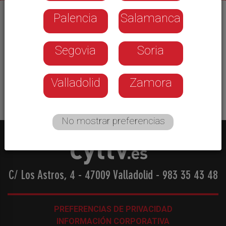
Palencia
Salamanca
04/11/2025
Subida generalizada del paro en el mes de
Segovia
Soria
octubre. En Zamora se vuelven a superar los
8000 desempleados, con incrementos además
en prácticamente todos los sectores.
Valladolid
Zamora
No mostrar preferencias
C/ Los Astros, 4 - 47009 Valladolid
-
983 35 43 48
PREFERENCIAS DE PRIVACIDAD
INFORMACIÓN CORPORATIVA