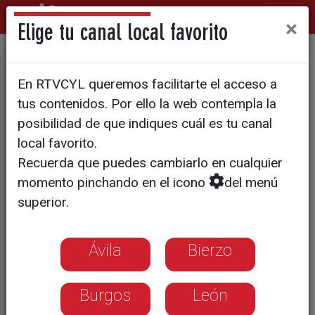
×
Elige tu canal local favorito
Más de 500 participantes en
En RTVCYL queremos facilitarte el acceso a
el 3x3 basket de Caixabank
tus contenidos. Por ello la web contempla la
posibilidad de que indiques cuál es tu canal
local favorito.
Recuerda que puedes cambiarlo en cualquier
momento pinchando en el icono
del menú
superior.
Ávila
Bierzo
Burgos
León