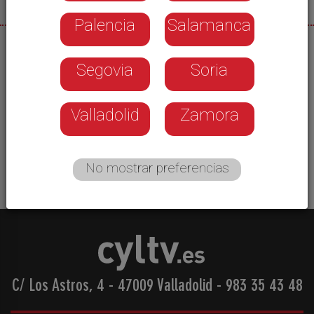
Palencia
Salamanca
27/05/2026
Segovia
Soria
Salamanca disfrutó de la parada del Circuito 3x3
Caixabank, una cita de la que pudieron disfrutar
los casi 500 jugadores participantes en el evento
Valladolid
Zamora
de esta modalidad más importante del panorama
nacional.
No mostrar preferencias
C/ Los Astros, 4 - 47009 Valladolid
-
983 35 43 48