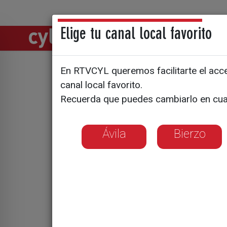
Elige tu canal local favorito
Directos
Notic
En RTVCYL queremos facilitarte el acces
¿Qué libro
canal local favorito.
Recuerda que puedes cambiarlo en cua
Feria del 
Ávila
Bierzo