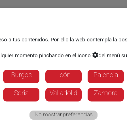
ias
Programas
Guía TV
La 8
El Tiempo
Corporativo
o a tus contenidos. Por ello la web contempla la posi
s son los más solicitados
lquier momento pinchando en el icono
del menú su
Libro de Valladolid?
Burgos
León
Palencia
Soria
Valladolid
Zamora
No mostrar preferencias