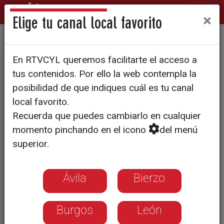
×
Elige tu canal local favorito
El partido ante el Sestao, una
En RTVCYL queremos facilitarte el acceso a
auténtica final
tus contenidos. Por ello la web contempla la
posibilidad de que indiques cuál es tu canal
local favorito.
Recuerda que puedes cambiarlo en cualquier
momento pinchando en el icono
del menú
superior.
Ávila
Bierzo
Burgos
León