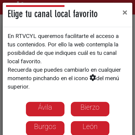
×
Elige tu canal local favorito
Cena benéfica en favor de
En RTVCYL queremos facilitarte el acceso a
Lucas, el niño con
tus contenidos. Por ello la web contempla la
encefalopatía epiléptica
posibilidad de que indiques cuál es tu canal
local favorito.
Recuerda que puedes cambiarlo en cualquier
momento pinchando en el icono
del menú
superior.
Ávila
Bierzo
Burgos
León