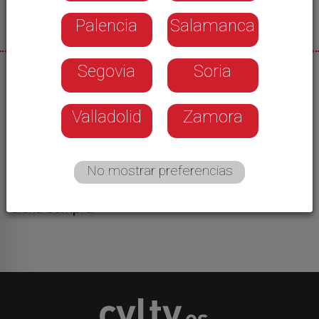
Palencia
Salamanca
Segovia
Soria
04/06/2026
Tendrá lugar en las instalaciones de Tools en el
Valladolid
Zamora
Parque Tecnológico de Boecillo, donde trabaja el
padre de Lucas, un niño que necesita cuidados
las 24 horas del día. Lucas y su familia requieren
No mostrar preferencias
de material adaptado a su edad y patología, el
cien por cien de la recaudación irá destinado a
dicha compra.