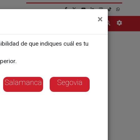
×
Contacto
bilidad de que indiques cuál es tu
 los
perior.
en las
Salamanca
Segovia