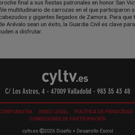
broche final a sus fiestas patronales en honor San Vic
file multitudinario de carrozas en el que participaron
cabezudos y gigantes llegados de Zamora. Para que t
e Arévalo sean un éxito, la Guardia Civil es clave par
uden a disfrutar.
C/ Los Astros, 4 - 47009 Valladolid
-
983 35 43 48
 CORPORATIVA
AVISO LEGAL
POLÍTICA DE PRIVACIDAD
CONDICIONES DE PARTICIPACIÓN
cyltv.es
2026
Diseño + Desarrollo
Escrol