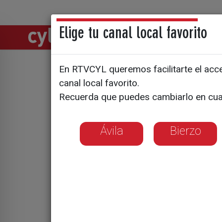
Elige tu canal local favorito
Directos
Notic
En RTVCYL queremos facilitarte el acces
Acompañam
canal local favorito.
Recuerda que puedes cambiarlo en cua
controles
fiestas de
Ávila
Bierzo