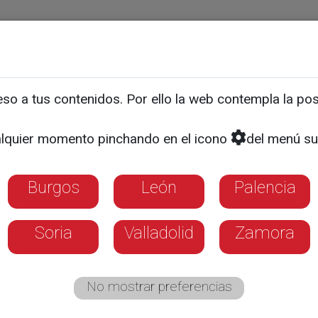
ias
Programas
Guía TV
La 8
El Tiempo
Corporativo
o a tus contenidos. Por ello la web contempla la posi
os a la Guardia Civil en
lquier momento pinchando en el icono
del menú su
 de seguridad efectuados 
 Arévalo
Burgos
León
Palencia
Soria
Valladolid
Zamora
No mostrar preferencias