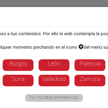
ias
Programas
Guía TV
La 8
El Tiempo
Corporativo
o a tus contenidos. Por ello la web contempla la posi
ulo se celebró el Día Mund
lquier momento pinchando en el icono
del menú su
Burgos
León
Palencia
Soria
Valladolid
Zamora
No mostrar preferencias