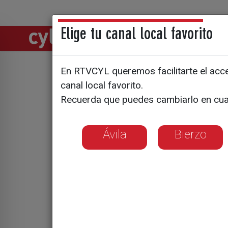
Elige tu canal local favorito
Directos
Notic
En RTVCYL queremos facilitarte el acces
El 21 de j
canal local favorito.
Recuerda que puedes cambiarlo en cua
Perro
Ávila
Bierzo