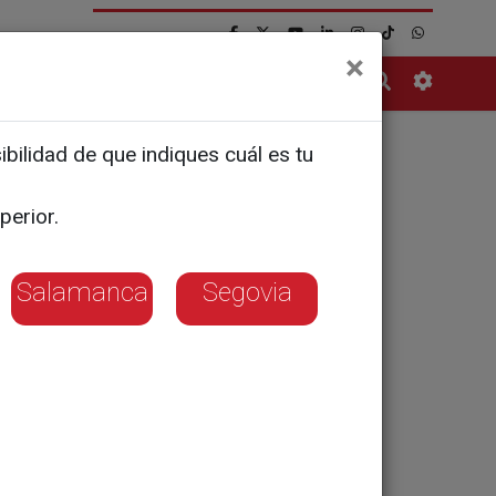
×
Contacto
bilidad de que indiques cuál es tu
ial del
perior.
Salamanca
Segovia