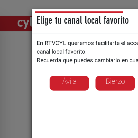
Elige tu canal local favorito
Directos
Notic
En RTVCYL queremos facilitarte el acces
Grana y O
canal local favorito.
Recuerda que puedes cambiarlo en cua
Ávila
Bierzo