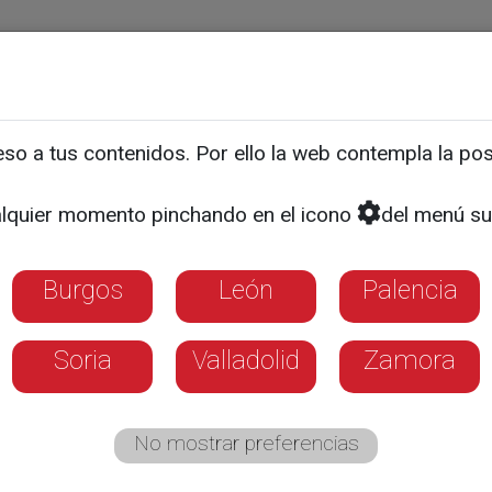
ias
Programas
Guía TV
La 8
El Tiempo
Corporativo
o a tus contenidos. Por ello la web contempla la posi
ro - Pepe Moral
lquier momento pinchando en el icono
del menú su
Burgos
León
Palencia
Soria
Valladolid
Zamora
No mostrar preferencias