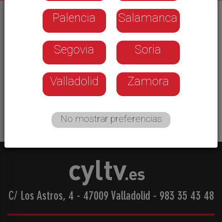
Palencia
Salamanca
26/08/2025
Un jurado compuesto por un chef Estrella
Segovia
Soria
Michelín, líderes de opinión e instituciones
gastronómicas decidirán las mejores patatas
bravas del mundo el 29 de septiembre en el VI
Valladolid
Zamora
Concurso Internacional de Elaboración de Patatas
Bravas que se celebra en Palencia.
No mostrar preferencias
C/ Los Astros, 4 - 47009 Valladolid
-
983 35 43 48