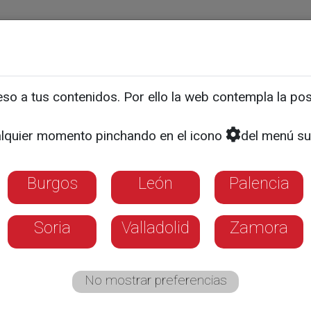
ias
Programas
Guía TV
La 8
El Tiempo
Corporativo
o a tus contenidos. Por ello la web contempla la posi
 la venta de mascarillas y
lquier momento pinchando en el icono
del menú su
vid
Burgos
León
Palencia
Soria
Valladolid
Zamora
No mostrar preferencias