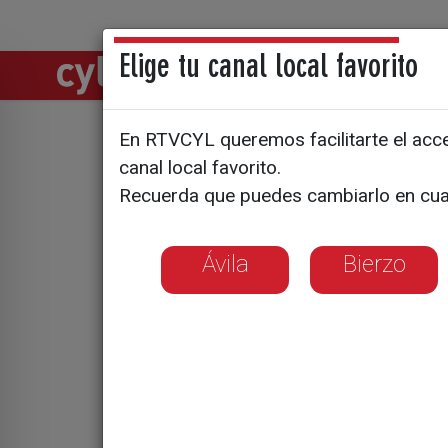
Elige tu canal local favorito
Directos
Notic
En RTVCYL queremos facilitarte el acces
Se dispara
canal local favorito.
Recuerda que puedes cambiarlo en cua
gripe y co
Ávila
Bierzo