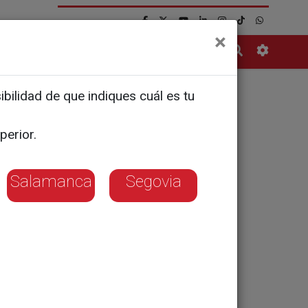
×
Contacto
bilidad de que indiques cuál es tu
 test de
perior.
Salamanca
Segovia