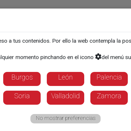
ias
Programas
Guía TV
La 8
El Tiempo
Corporativo
o a tus contenidos. Por ello la web contempla la posi
e une para protestar con
lquier momento pinchando en el icono
del menú su
s” de Europa
Burgos
León
Palencia
Soria
Valladolid
Zamora
No mostrar preferencias