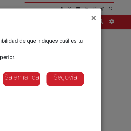
×
Contacto
bilidad de que indiques cuál es tu
tra las
perior.
Salamanca
Segovia