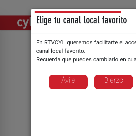
Elige tu canal local favorito
Directos
Notic
En RTVCYL queremos facilitarte el acces
El campo s
canal local favorito.
Recuerda que puedes cambiarlo en cua
“puñalada
Ávila
Bierzo