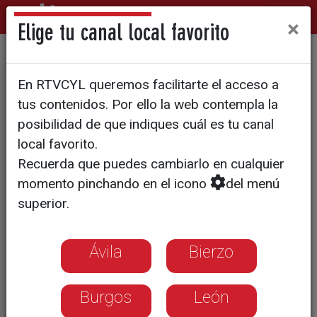
×
Elige tu canal local favorito
Premio para 'TurisTIC', del
En RTVCYL queremos facilitarte el acceso a
CRA Campos de Gómara
tus contenidos. Por ello la web contempla la
posibilidad de que indiques cuál es tu canal
local favorito.
Recuerda que puedes cambiarlo en cualquier
momento pinchando en el icono
del menú
superior.
Ávila
Bierzo
Burgos
León