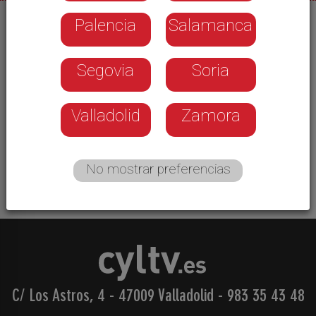
Palencia
Salamanca
07/08/2026
Un año más no estaremos ante una buena
Segovia
Soria
cosecha de cerezas en el Bierzo y la mala serie
histórica continúa ampliándose. Arruinadas las
cerezas tempranas, un tercio aproximado de la
Valladolid
Zamora
cosecha total, las zonas productoras confían en
que la meteorología respete las cerezas de media
estación y tardías
No mostrar preferencias
C/ Los Astros, 4 - 47009 Valladolid
-
983 35 43 48