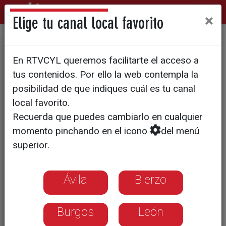
×
Elige tu canal local favorito
La nueva oficina del padrón
En RTVCYL queremos facilitarte el acceso a
abre sus puertas hasta el 30
tus contenidos. Por ello la web contempla la
de junio
posibilidad de que indiques cuál es tu canal
local favorito.
Recuerda que puedes cambiarlo en cualquier
momento pinchando en el icono
del menú
superior.
Ávila
Bierzo
Burgos
León