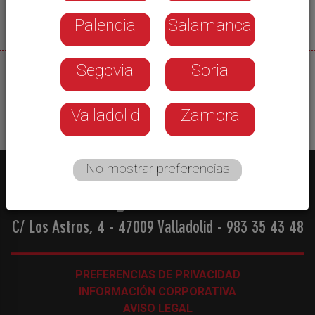
Palencia
Salamanca
Segovia
Soria
29/05/2026
Valladolid
Zamora
No mostrar preferencias
C/ Los Astros, 4 - 47009 Valladolid
-
983 35 43 48
PREFERENCIAS DE PRIVACIDAD
INFORMACIÓN CORPORATIVA
AVISO LEGAL