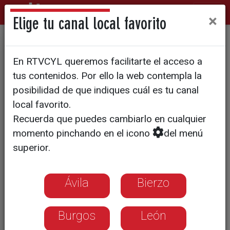
×
Elige tu canal local favorito
Jimena Blázquez y Jimena
En RTVCYL queremos facilitarte el acceso a
Díaz, protagonistas en las
tus contenidos. Por ello la web contempla la
visitas teatralizadas
posibilidad de que indiques cuál es tu canal
local favorito.
Recuerda que puedes cambiarlo en cualquier
momento pinchando en el icono
del menú
superior.
Ávila
Bierzo
Burgos
León