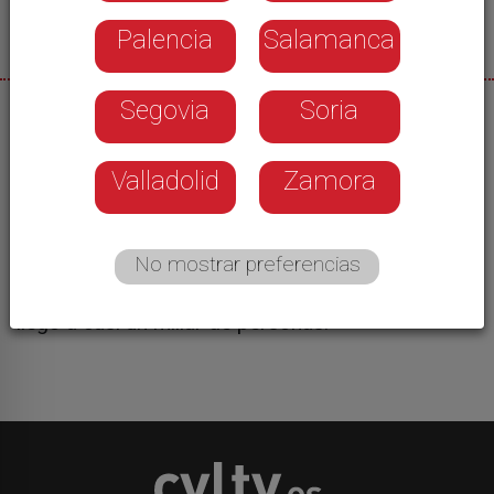
Palencia
Salamanca
Segovia
Soria
01/07/2026
Nos subimos al adarve de la muralla con ellos.
Valladolid
Zamora
Con, por ejemplo Jimena Blázquez y Jimena Díaz,
que son dos de los personajes que conforman
las visitas teatralizadas que se celebran los
No mostrar preferencias
miércoles y jueves de julio y agosto a partir de las
ocho y media de la tarde. En 2025 esta actividad
llegó a casi un millar de personas.