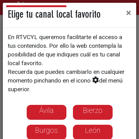
×
Elige tu canal local favorito
El plan de relevo
En RTVCYL queremos facilitarte el acceso a
generacional permite
tus contenidos. Por ello la web contempla la
mantener 57
posibilidad de que indiques cuál es tu canal
local favorito.
establecimientos rurales
Recuerda que puedes cambiarlo en cualquier
momento pinchando en el icono
del menú
superior.
Ávila
Bierzo
Burgos
León