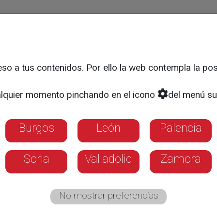
ias
Programas
Guía TV
La 8
El Tiempo
Corporativo
o a tus contenidos. Por ello la web contempla la posi
tuarios en el cuartel de 
lquier momento pinchando en el icono
del menú su
Las Navas del Marqués
Burgos
León
Palencia
Soria
Valladolid
Zamora
No mostrar preferencias