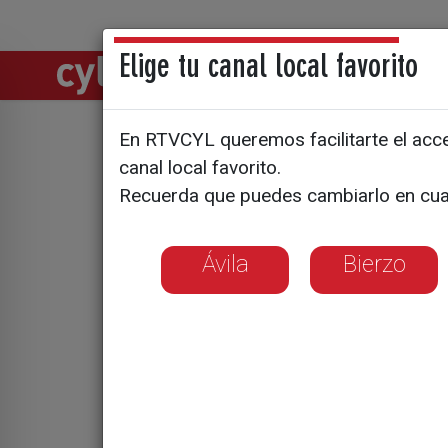
Elige tu canal local favorito
Directos
Notic
En RTVCYL queremos facilitarte el acces
Nuevos ves
canal local favorito.
Recuerda que puedes cambiarlo en cua
Civil de 
Ávila
Bierzo