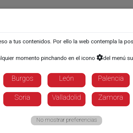
ias
Programas
Guía TV
La 8
El Tiempo
Corporativo
o a tus contenidos. Por ello la web contempla la posi
pera su piscina, tras más
lquier momento pinchando en el icono
del menú su
ada
Burgos
León
Palencia
Soria
Valladolid
Zamora
No mostrar preferencias