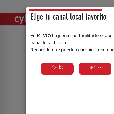
Elige tu canal local favorito
Directos
Notic
En RTVCYL queremos facilitarte el acces
Girón recu
canal local favorito.
Recuerda que puedes cambiarlo en cua
años cerr
Ávila
Bierzo