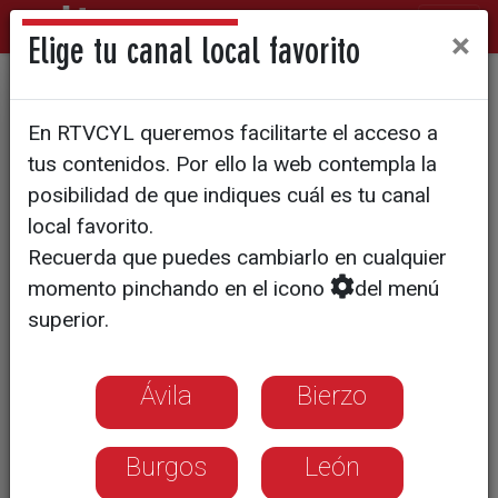
×
Elige tu canal local favorito
La Diputación destina cuatro
En RTVCYL queremos facilitarte el acceso a
millones de euros para
tus contenidos. Por ello la web contempla la
proteger a los ayuntamientos
posibilidad de que indiques cuál es tu canal
local favorito.
de ciberataques
Recuerda que puedes cambiarlo en cualquier
momento pinchando en el icono
del menú
superior.
Ávila
Bierzo
Burgos
León