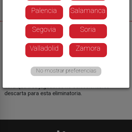
Palencia
Salamanca
Segovia
Soria
10/06/2026
Balonmano Nava Viveros Herol afronta esta
Valladolid
Zamora
noche en Alicante el partido de ida de la
promoción de descenso ante Agustinos.
Mantener la concentración y no infravalorar al
No mostrar preferencias
rival será clave ante un equipo de división de
honor plata. El cuerpo técnico decidirá a última
hora qué tres jugadores no seleccionables
descarta para esta eliminatoria.