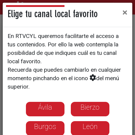
×
Elige tu canal local favorito
Balonmano Nava se enfrente
En RTVCYL queremos facilitarte el acceso a
a Agustinos en la ida de la
tus contenidos. Por ello la web contempla la
promoción de descenso
posibilidad de que indiques cuál es tu canal
local favorito.
Recuerda que puedes cambiarlo en cualquier
momento pinchando en el icono
del menú
superior.
Ávila
Bierzo
Burgos
León