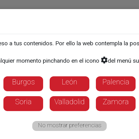
ias
Programas
Guía TV
La 8
El Tiempo
Corporativo
o a tus contenidos. Por ello la web contempla la posi
s piden agilizar los fon
lquier momento pinchando en el icono
del menú su
 justa y depurar responsa
o
Burgos
León
Palencia
Soria
Valladolid
Zamora
No mostrar preferencias