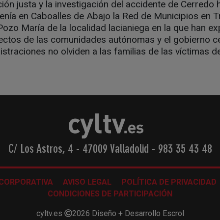
ión justa y la investigación del accidente de Cerredo 
enía en Caboalles de Abajo la Red de Municipios en T
Pozo María de la localidad lacianiega en la que han e
ectos de las comunidades autónomas y el gobierno cen
istraciones no olviden a las familias de las víctimas d
C/ Los Astros, 4 - 47009 Valladolid
-
983 35 43 48
 CORPORATIVA
AVISO LEGAL
POLÍTICA DE PRIVACIDAD
CONDICIONES DE PARTICIPACIÓN
cyltv.es
2026
Diseño + Desarrollo
Escrol