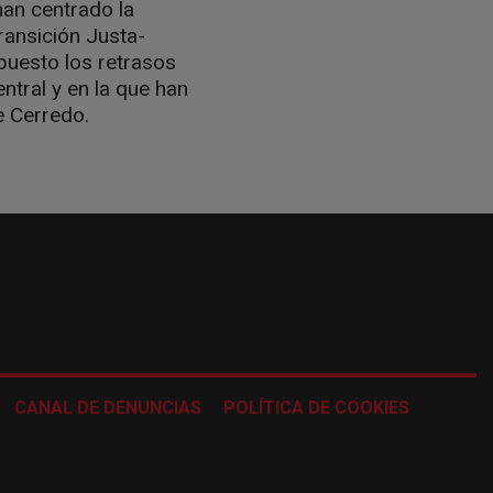
han centrado la
ransición Justa-
xpuesto los retrasos
tral y en la que han
e Cerredo.
CANAL DE DENUNCIAS
POLÍTICA DE COOKIES