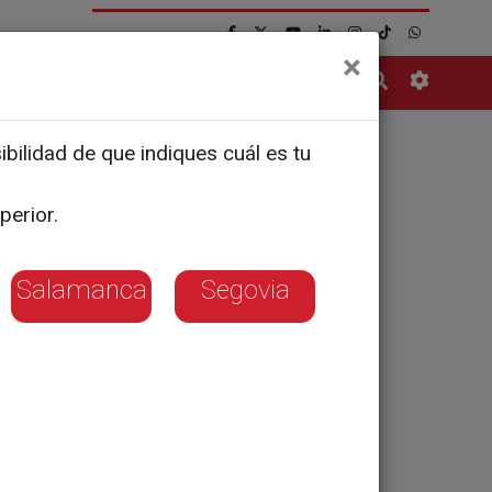
×
Contacto
bilidad de que indiques cuál es tu
dos de
perior.
bilidades
Salamanca
Segovia