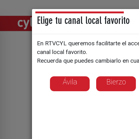
Elige tu canal local favorito
Directos
Notic
En RTVCYL queremos facilitarte el acces
Las cuenca
canal local favorito.
Recuerda que puedes cambiarlo en cua
transición
en Cerred
Ávila
Bierzo