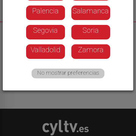
Palencia
Salamanca
Segovia
Soria
27/09/2025
La fundación “Eusebio Sacristán” va a enfocar su
Valladolid
Zamora
trabajo también con personas jubiladas mayores
de 65 años. Este fin de semana han hecho un
primer ensayo con una jornada de jubilados del
No mostrar preferencias
sindicato UGT en unas instalaciones que
normalmente utilizan con niños y adolescentes.