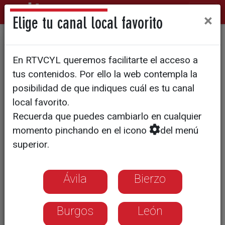
×
Elige tu canal local favorito
La fundación "Eusebio
En RTVCYL queremos facilitarte el acceso a
Sacristán" amplia su labor a
tus contenidos. Por ello la web contempla la
gente mayor de 65 años
posibilidad de que indiques cuál es tu canal
local favorito.
Recuerda que puedes cambiarlo en cualquier
momento pinchando en el icono
del menú
superior.
Ávila
Bierzo
Burgos
León